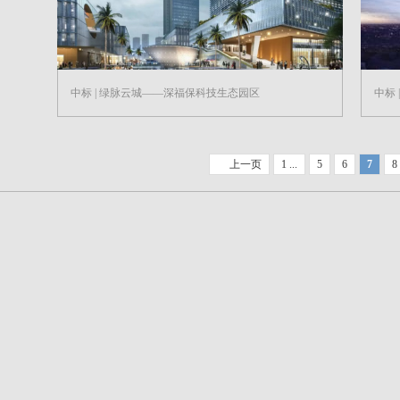
中标 | 绿脉云城——深福保科技生态园区
中标
上一页
1 ...
5
6
7
8