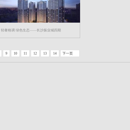
 | 轻奢格调 绿色生态——长沙振业城四期
9
10
11
12
13
14
下一页